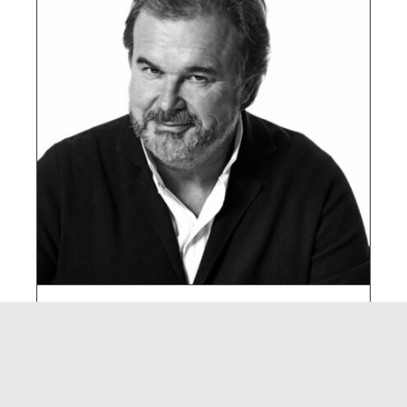
#05 Pierre Hermé,
Pierre Hermé Paris
mars 6th, 2020
|
Chefs d'œuvre
,
Podcast